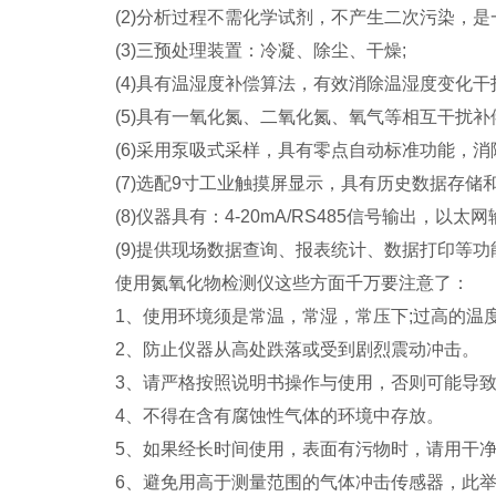
(2)分析过程不需化学试剂，不产生二次污染，是
(3)三预处理装置：冷凝、除尘、干燥;
(4)具有温湿度补偿算法，有效消除温湿度变化干扰
(5)具有一氧化氮、二氧化氮、氧气等相互干扰补偿
(6)采用泵吸式采样，具有零点自动标准功能，消除系
(7)选配9寸工业触摸屏显示，具有历史数据存储和
(8)仪器具有：4-20mA/RS485信号输出，以太
(9)提供现场数据查询、报表统计、数据打印等功
使用氮氧化物检测仪这些方面千万要注意了：
1、使用环境须是常温，常湿，常压下;过高的温
2、防止仪器从高处跌落或受到剧烈震动冲击。
3、请严格按照说明书操作与使用，否则可能导致
4、不得在含有腐蚀性气体的环境中存放。
5、如果经长时间使用，表面有污物时，请用干净
6、避免用高于测量范围的气体冲击传感器，此举