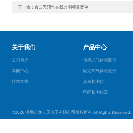
下一篇：
逸云天沼气在线监测项目案例
关于我们
产品中心
公司简介
便携式气体检测仪
新闻中心
固定式气体检测仪
技术文章
臭氧检测仪
甲醛检测仪器
便携式烟气一氧化碳检测仪
©2026 深圳市逸云天电子有限公司版权所有 All Rights Reserve
气体报警控制主机
在线监测系统