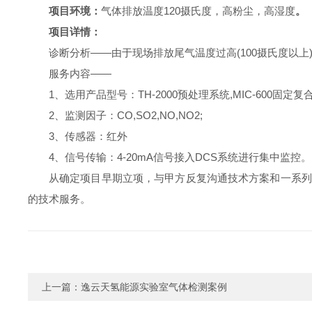
项目环境：
气体排放温度120摄氏度，高粉尘，高湿度
。
项目详情：
诊断分析——由于现场排放尾气温度过高(100摄氏度以上
服务内容——
1、选用产品型号：TH-2000预处理系统,MIC-600固定复
2、监测因子：CO,SO2,NO,NO2;
3、传感器：红外
4、信号传输：4-20mA信号接入DCS系统进行集中监控。
从确定项目早期立项，与甲方反复沟通技术方案和一系列
的技术服务。
上一篇：
逸云天氢能源实验室气体检测案例