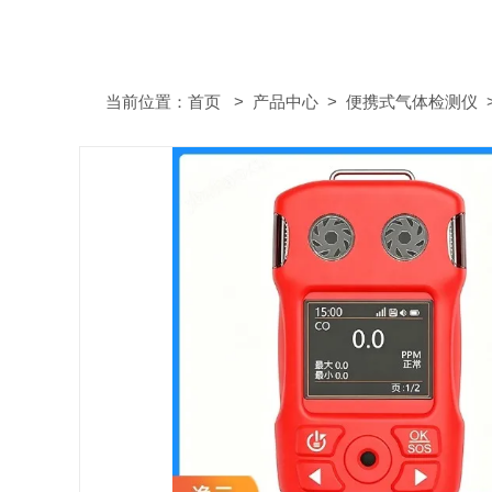
当前位置：
首页
>
产品中心
>
便携式气体检测仪