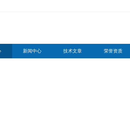
心
新闻中心
技术文章
荣誉资质