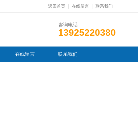
返回首页
在线留言
联系我们
咨询电话
13925220380
在线留言
联系我们