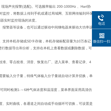
声光报警(选配)。可选频率输出 200-1000Hz 、Hart协
程实时监控，将数据上传到手机或通过局域网、互联网传输到环保
制器实时监控现场的浓度。
电话
机、报警器等设备，也可以通过驱动中间继电器来驱动大功率设
。支持本机存储或SD卡存储，本机存储标配容量为10万条记
微信扫一扫
进行数据导出和分析，支持在本机上查看数据或删除数据，可
校准、零点校准、消音、恢复出厂、进入菜单、查看记录、4
需要输入分子量，特殊气体输入分子量就自动计算并切换，单
，可同时检测1-～6种气体浓度和温湿度，菜单界面采用高清仿
度、实时曲线，各通道之间自动或手动循环可切换，可设置是