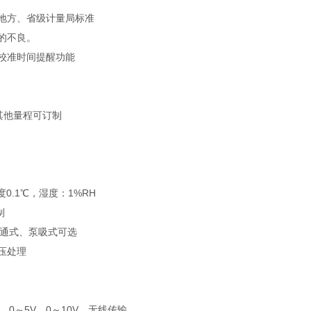
地方、省级计量局标准
的不良。
校准时间提醒功能
选，其他量程可订制
度0.1℃，湿度：1%RH
制
流通式、泵吸式可选
压处理
V、0～5V、0～10V、无线传输