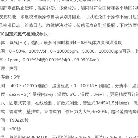
动跟踪零点防止漂移，温度补偿、多级校准，能同时符合国标和各个地区的
据恢复功能、浓度校准误操作自动识别并阻止，可以避免由于操作不当引起
记录校准日志、维修日志、故障解决对策，传感器寿命到期提醒，下次浓度
00
固定式氦气检测仪
参数：
体：氦气(He)，选配：最多可同时检测4～6种气体浓度和温湿度
围：0～50%、100%Vol，0～10000ppm、50000、100000ppm可
率：1ppm、0.01%Vol或0.001%Vol(0～99.999%Vol)
原理：热导
寿命：5年
测：-40℃~+120℃(选配)，湿度检测：0～100%RH (选配)，分辨率：温
度：≤±2%F.S(全量程内2%)，温度0.5℃，湿度：3%RH，更高精度可订
式：固定式安装，在线检测，扩散式测量，管道式(M45X1.5外螺纹)、
方式：管道式、壁挂式。管道式的工作压力为大气压±30%，超出范围需降
间：T90≤20秒
间：≤30秒
号：总线制RS485(RTU)、三(四)线制4～20mA、可选0～20mA、1～5