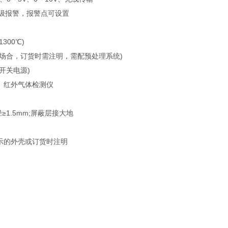
三级报警，报警点可设置
300℃)
高湿度场合，订货时需注明，需配预处理系统)
流开关电源)
燃、红外气体检测仪
≥1.5mm;屏蔽层接大地
显示的外壳或订货时注明