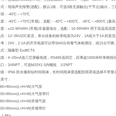
式：现场声光报警(选配)，默认1路，可选3路无源触点(干节点)输出，
境：-40℃～+70℃
度：-40℃～+70℃(常规)，选配：-40℃～+400℃、-40℃～+800℃ (最高1
度：≤10-95%RH (常规)非凝露场合，选配：10-99%RH 用于高温
压：12~36V(DC直流，单台设备的标准电源为24V，1A或大于1A 的直
考：24V，2.1A 的开关电源可以带动40台有毒气体检测仪，或15台可
式：隔爆型 ExdⅡCT6
缆：4~20mA选三芯屏蔽电缆，RS485选四芯，距离超1000米时单根线径
口：3/4NPT，可选M20X1.5内螺纹、1/2NPT
级：IP66 防水溅和短时间雨淋，长时间雨淋需选配防雨罩或选择不带
尺英寸：
180×90mm(L×H×W)大气室
230×90mm(L×H×W)大气室带灯
180×90mm(L×H×W)常规气室
230×90mm(L×H×W)常规带灯
1.8Kg