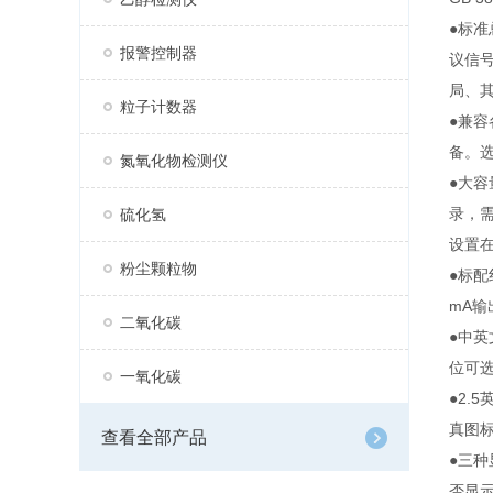
●标准
报警控制器
议信号
局、
粒子计数器
●兼
备。选
氮氧化物检测仪
●大
录，
硫化氢
设置
粉尘颗粒物
●标
mA输
二氧化碳
●中
位可选
一氧化碳
●2.
真图
查看全部产品
●三
否显