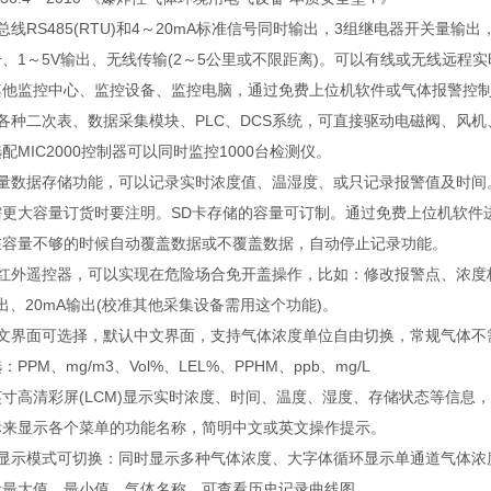
总线RS485(RTU)和4～20mA标准信号同时输出，3组继电器开关量输出，现场
、1～5V输出、无线传输(2～5公里或不限距离)。可以有线或无线远
其他监控中心、监控设备、监控电脑，通过免费上位机软件或气体报警控
容各种二次表、数据采集模块、PLC、DCS系统，可直接驱动电磁阀、风
配MIC2000控制器可以同时监控1000台检测仪。
容量数据存储功能，可以记录实时浓度值、温湿度、或只记录报警值及时间
需更大容量订货时要注明。SD卡存储的容量可订制。通过免费上位机软件
在容量不够的时候自动覆盖数据或不覆盖数据，自动停止记录功能。
配红外遥控器，可以实现在危险场合免开盖操作，比如：修改报警点、浓度
出、20mA输出(校准其他采集设备需用这个功能)。
英文界面可选择，默认中文界面，支持气体浓度单位自由切换，常规气体不
：PPM、mg/m3、Vol%、LEL%、PPHM、ppb、mg/L
5英寸高清彩屏(LCM)显示实时浓度、时间、温度、湿度、存储状态等信息
标来显示各个菜单的功能名称，简明中文或英文操作提示。
种显示模式可切换：同时显示多种气体浓度、大字体循环显示单通道气体浓
示最大值、最小值、气体名称，可查看历史记录曲线图。