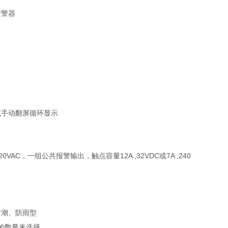
或手动翻屏循环显示
20VAC，一组公共报警输出，触点容量12A ,32VDC或7A ,240
防潮、防雨型
探头的数量来选择