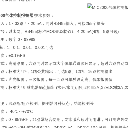
2000气体控制报警器
技术参数：
入：1～32路 4～20mA，同时RS485输入，可接255个探头
号：以太网、RS485(标准MODBUS协议)、4-20mA(4路、8路可选)
围：数字 0～99999
率：1、0.1、0.01、0.001可选
度：±0.1%FS
方式：高清彩屏，六路同时显示或大字体单通道循环显示，超过六路自动
路：标准为4路，1路公共输出，可选8路、12路、16路控制输出
方式：声光报警，三级报警，每一回路可单独设定高、低限报警值
制：标准为4组继电器触点输出 (常开/常闭), 触点容量3A ,32VDC或3A ,2
检测：线路断/短路检测、探测器各种状态，功能检测等
度：-40℃～+70℃
度：0～95%RH，非凝露场合使用，防水溅和短时间雨淋，可订制户外
220VAC/50Hz或24VDC,2A，24VDC,5A、24VDC,10A 可选，根据