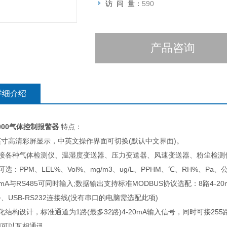
访 问 量：
590
产品咨询
详细介绍
2000气体控制报警器
特点：
5英寸高清彩屏显示，中英文操作界面可切换(默认中文界面)。
接各种气体检测仪、温湿度变送器、压力变送器、风速变送器、粉尘检测仪等
可选：PPM、LEL%、Vol%、mg/m3、ug/L、PPHM、℃、RH%、Pa、公
20mA与RS485可同时输入;数据输出支持标准MODBUS协议选配：8路4-2
、USB-RS232连接线(没有串口的电脑需选配此项)
化结构设计，标准通道为1路(最多32路)4-20mA输入信号，同时可接25
间可以互相通讯。