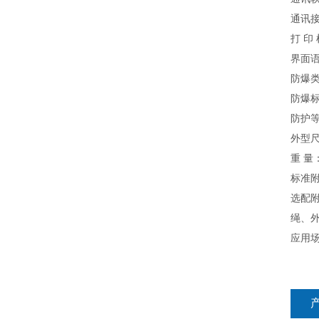
通讯接
打 印
界面
防爆
防爆标志
防护等
外型尺寸
重 量：
标准附
选配附
绳、
应用