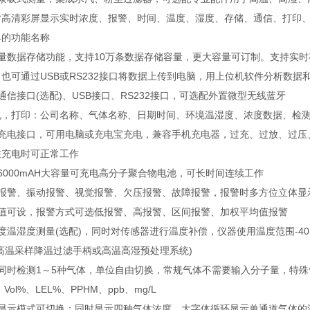
.5寸高清彩屏显示实时浓度、报警、时间、温度、湿度、存储、通信、打印
单的功能名称
容量数据存储功能，支持10万条数据存储容量，更大容量可订制。支持实
也可通过USB或RS232接口将数据上传到电脑，用上位机软件分析数据
通信接口(选配)、USB接口、RS232接口，可选配外置微型无线蓝牙
机，打印：公司名称、气体名称、日期时间、环境温湿度、浓度数据、检测
SB充电接口，可用电脑或充电宝充电，兼容手机充电器，过充、过放、过压
在充电时可正常工作
6000mAH大容量可充电高分子聚合物电池，可长时间连续工作
光报警、振动报警、视觉报警、欠压报警、故障报警，报警时多方位立体显
警值可设，报警方式可选低报警、高报警、区间报警、加权平均值报警
度温湿度测量(选配)，同时对传感器进行温度补偿，仪器使用温度范围-4
高温采样降温过滤手柄或高温高湿预处理系统)
以同时检测1～5种气体，单位自由切换，常规气体不需要输入分子量，特殊
、Vol%、LEL%、PPHM、ppb、mg/L
种显示模式可切换：同时显示四种气体浓度、大字体循环显示单通道气体的