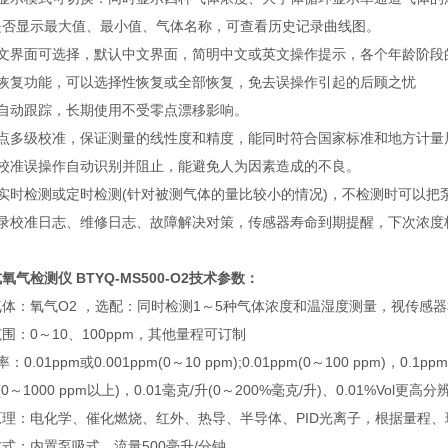
是否显示最大值、最小值、气体名称，可查看历史记录曲线图。
英文界面可选择，默认中文界面，简明中文或英文操作提示，各个年龄阶段
据恢复功能，可以选择性恢复或全部恢复，免去误操作引起的后顾之忧
点自动跟踪，长期使用不受零点漂移影响。
标点多级校准，保证测量的线性度和精度，能同时符合国家标准和地方计量
度校准误操作自动识别并阻止，能避免人为因素造成的不良。
以实时检测或定时检测(针对被测气体的量比较小的情况)，不检测时可以把
记录校准日志、维修日志、故障解决对策，传感器寿命到期提醒，下次浓度
式氧气检测仪
BTYQ-MS500-O2技术参数：
体：氧气O2 ，选配：同时检测1～5种气体浓度和温湿度测量，视传感
围：0～10、100ppm，其他量程可订制
率：0.01ppm或0.001ppm(0～10 ppm);0.01ppm(0～100 ppm)，0.1pp
(0～1000 ppm以上)，0.01毫克/升(0～200%毫克/升)、0.01%Vol更
原理：电化学、催化燃烧、红外、热导、半导体、PID光离子，根据量程
式：内置泵吸式，流量500毫升/分钟