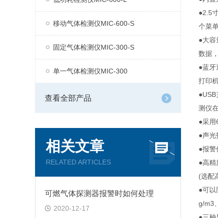
●2
移动气体检测仪MIC-600-S
个菜
●大
固定气体检测仪MIC-300-S
数据，
●蓝牙
单一气体检测仪MIC-300
打印
●U
查看全部产品
测仪
●采用
●声
相关文章
●报
RELATED ARTICLES
●高精
(选配
●可
可燃气体探测器报警时如何处理
g/m3
2020-12-17
●三