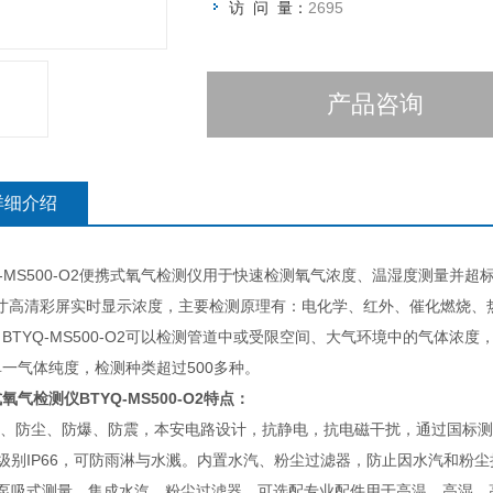
访 问 量：
2695
产品咨询
详细介绍
Q-MS500-O2便携式氧气检测仪用于快速检测氧气浓度、温湿度测量并超标
5寸高清彩屏实时显示浓度，主要检测原理有：电化学、红外、催化燃烧、热
BTYQ-MS500-O2可以检测管道中或受限空间、大气环境中的气体
一气体纯度，检测种类超过500多种。
式氧气检测仪
BTYQ-MS500-O2特点：
防水、防尘、防爆、防震，本安电路设计，抗静电，抗电磁干扰，通过国标测
护级别IP66，可防雨淋与水溅。内置水汽、粉尘过滤器，防止因水汽和粉
置泵吸式测量，集成水汽、粉尘过滤器，可选配专业配件用于高温、高湿、高