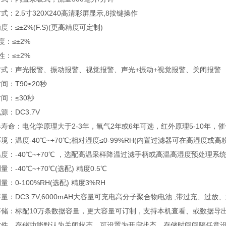
式：2.5寸320X240高清彩屏显示,8按键操作
度：≤±2%(F.S)(更高精度可定制)
度：≤±2%
性：≤±2%
方式：声光报警、振动报警、视觉报警、声光+振动+视觉报警、关闭报警
间：T90≤20秒
间：≤30秒
源：DC3.7V
寿命：电化学原理大于2-3年，氧气2年或6年可选，红外原理5-10年，
境：温度-40℃~+70℃;相对湿度≤0-99%RH(内置过滤器可在高湿度或高
度：-40℃~+70℃ ，选配高温采样降温过滤手柄或高温高湿度预处理系统可
量：-40℃~+70℃(选配) 精度0.5℃
量：0-100%RH(选配) 精度3%RH
量：DC3.7V,6000mAH大容量可充电高分子聚合物电池 ,带过充、过
存储：标配10万条数据容量，更大容量可订制，支持本机查看、或数据导
软件。存储功能默认为关闭状态，可设置为开启状态，存储时间间隔任意