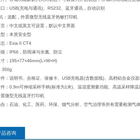
口：USB(充电与通讯)、RS232、蓝牙通讯，自动识别
 机：选配，外置微型无线蓝牙热敏打印机
语言：中文或英文可设置，默认中文界面
类型：本质安全型
：Exia II CT4
级：IP66，防雨淋与水溅、防尘
：195×77×46mm(L×W×H)
350g
件：说明书、合格证、保修卡、USB充电器(含数据线)、高档铝合金仪器
件：0.9m可伸缩采样手柄(标准为1米)、温湿度测量功能、高温采样
外置微型无线蓝牙打印机
场合：石油、化工、医药、环保、烟气分析、空气治理等所有需要检测气
产品咨询