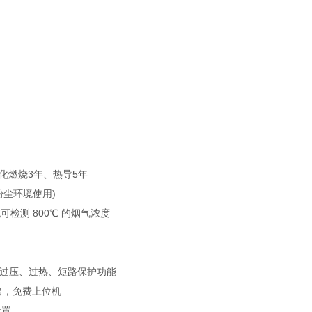
催化燃烧3年、热导5年
粉尘环境使用)
检测 800℃ 的烟气浓度
放、过压、过热、短路保护功能
出，免费上位机
设置