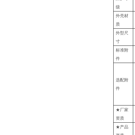
级
外壳材
质
外型尺
寸
标准附
件
选配附
件
★厂家
资质
★产品