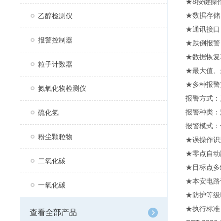
★8按键操
★数据存储
乙醇检测仪
★通讯接口
报警控制器
★跌倒报警
★数据恢复
粒子计数器
★最大值、
★多种报警
氮氧化物检测仪
报警方式：
报警种类：
硫化氢
报警模式：
粉尘颗粒物
★误操作识
★零点自动
二氧化碳
★目标点多
★本安电路
一氧化碳
★防护等级
★执行标准
查看全部产品