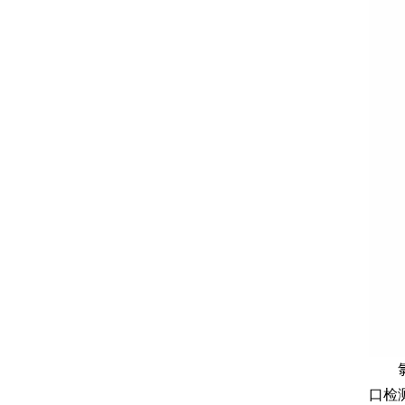
​ 
口检