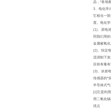
品，*各地
3、电化学
它相当一部
度。电化学
(1)、原
同我们用的
金属被氧化
(2)、恒
流强制下发
目前有毒有
(3)、浓
传感器的*
半导体式气
[1]它是
用二氧化锡
优点