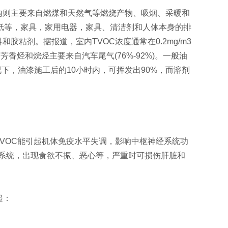
内则主要来自燃煤和天然气等燃烧产物、吸烟、采暖和
纸等，家具，家用电器，家具、清洁剂和人体本身的排
胶粘剂。据报道，室内TVOC浓度通常在0.2mg/m3
香烃和烷烃主要来自汽车尾气(76%-92%)。一般油
般情况下，油漆施工后的10小时内，可挥发出90%，而溶剂
VOC能引起机体免疫水平失调，影响中枢神经系统功
化系统，出现食欲不振、恶心等，严重时可损伤肝脏和
起：