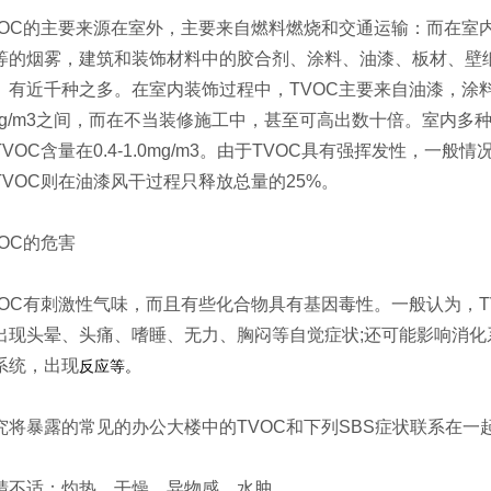
OC的主要来源在室外，主要来自燃料燃烧和交通运输：而在室
等的烟雾，建筑和装饰材料中的胶合剂、涂料、油漆、板材、壁
。有近千种之多。在室内装饰过程中，TVOC主要来自油漆，涂料和
mg/m3之间，而在不当装修施工中，甚至可高出数十倍。室内多种芳
TVOC含量在0.4-1.0mg/m3。由于TVOC具有强挥发性，一
TVOC则在油漆风干过程只释放总量的25%。
OC的危害
OC有刺激性气味，而且有些化合物具有基因毒性。一般认为，T
出现头晕、头痛、嗜睡、无力、胸闷等自觉症状;还可能影响消
系统，出现
反应等。
将暴露的常见的办公大楼中的TVOC和下列SBS症状联系在一
不适：灼热、干燥、异物感、水肿