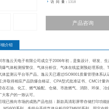
访 问 量：
1318
产品咨询
详细介绍
市逸云天电子有限公司成立于2006年初，是集设计、研发、生
易爆气体检测报警仪、气体分析仪、气体在线监测预处理系统、T
气体监测云平台等产品。逸云天已通过ISO9001质量管理体系认证、
证;并取得相应产品防爆合格证、CPA型式批准证书、CMC计
经在石油、化工、燃气输配、仓储、市政燃气、消防、环保、冶
广大客户的一致认可。
现已推向市场的成熟产品包括：新款高清彩屏带存储打印功能的便携
0、MS600系列、多组分手提气体分析仪PTM600系列，固定在线式MI