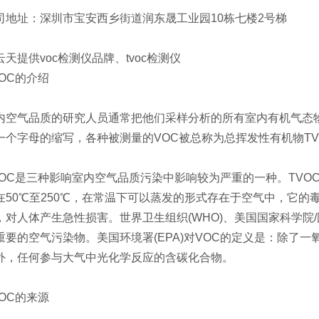
地址：深圳市宝安西乡街道润东晟工业园10栋七楼2号梯
天提供voc检测仪品牌、tvoc检测仪
OC的介绍
气品质的研究人员通常把他们采样分析的所有室内有机气态物质称为TVOC
个字母的缩写，各种被测量的VOC被总称为总挥发性有机物TVOC(TotalV
OC是三种影响室内空气品质污染中影响较为严重的一种。TVOC是
在50℃至250℃，在常温下可以蒸发的形式存在于空气中，它
，对人体产生急性损害。世界卫生组织(WHO)、美国国家科学院/国
重要的空气污染物。美国环境署(EPA)对VOC的定义是：除了
外，任何参与大气中光化学反应的含碳化合物。
OC的来源