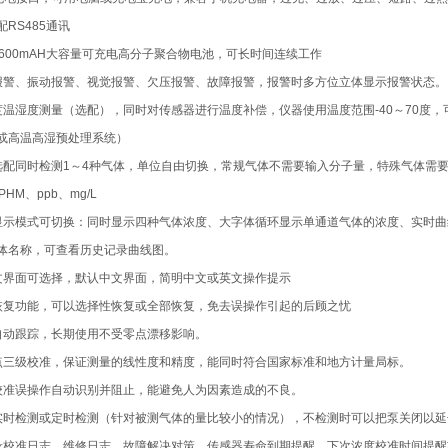
RS485通讯
4600mAH大容量可充电高分子聚合物电池，可长时间连续工作
报警、振动报警、视觉报警、欠压报警、故障报警，报警时多方位立体显示报警状态。
度温湿度测量（选配），同时对传感器进行温度补偿，仪器使用温度范围-40～70度
或高温高湿预处理系统）
选配同时检测1～4种气体，单位自由切换，常规气体不需要输入分子量，特殊气体需要输入
PHM、ppb、mg/L
显示模式可切换：同时显示四种气体浓度、大字体循环显示单通道气体的浓度、实时
体名称，可查看历史记录曲线图。
文界面可选择，默认中文界面，简明中文或英文操作提示
恢复功能，可以选择性恢复或全部恢复，免去误操作引起的后顾之忧
自动跟踪，长期使用不受零点漂移影响。
点三级校准，保证测量的线性度和精度，能同时符合国家标准和地方计量局标。
校准误操作自动识别并阻止，能避免人为因素造成的不良。
实时检测或定时检测（针对被测气体的量比较小的情况），不检测时可以把泵关闭以延
录校准日志、维修日志、故障解决对策，传感器寿命到期提醒，下次浓度校准时间提醒