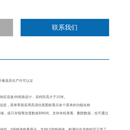
联系我们
计量器具生产许可认证
应迅速;特殊路设计，采样距高大于10米。
等信息，菜单界面采用高清仿真图标显示各个菜单的功能名称
存储，或只存报警浓度数据和时间、支持本机查看、删除数据，也可通过
保护，5级精准电量显示，支持USB热插拔，检测仪在充电时可正常工