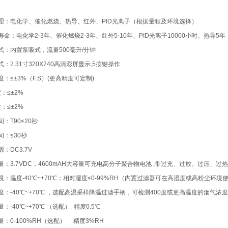
理：电化学、催化燃烧、热导、红外、PID光离子（根据量程及环境选择）
命：电化学2-3年、催化燃烧2-3年、红外5-10年、PID光离子10000小时、热导5年
式：内置泵吸式，流量500毫升/分钟
：2.31寸320X240高清彩屏显示,5按键操作
：≤±3%（F.S）(更高精度可定制)
度：≤±2%
性：≤±2%
：T90≤20秒
间：≤30秒
：DC3.7V
量：3.7VDC，4600mAH大容量可充电高分子聚合物电池 ,带过充、过放、过压、过
境：温度-40℃~+70℃；相对湿度≤0-99%RH（内置过滤器可在高湿度或高粉尘环境
度：-40℃~+70℃ ，选配高温采样降温过滤手柄，可检测400度或更高温度的烟气浓度
：-40℃~+70℃ （选配） 精度0.5℃
量：0-100%RH（选配） 精度3%RH