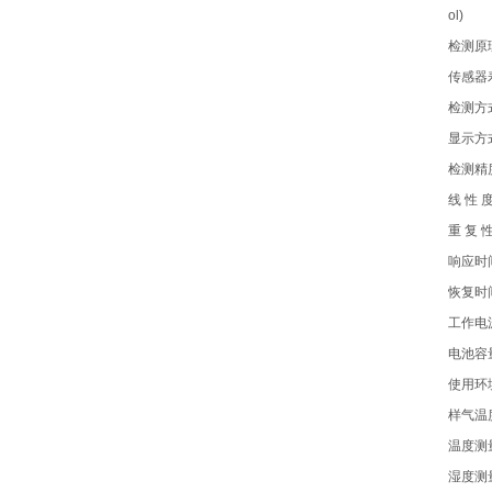
ol)
检测原
传感器寿
检测方
显示方式
检测精度
线 性 
重 复 
响应时间
恢复时
工作电源
电池容
使用环
样气温
温度测量
湿度测