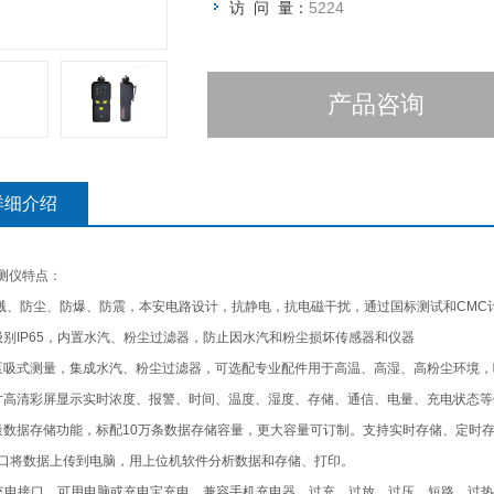
访 问 量：
5224
产品咨询
详细介绍
测仪特点：
水溅、防尘、防爆、防震，本安电路设计，抗静电，抗电磁干扰，通过国标测试和CMC
级别IP65，内置水汽、粉尘过滤器，防止因水汽和粉尘损坏传感器和仪器
泵吸式测量，集成水汽、粉尘过滤器，可选配专业配件用于高温、高湿、高粉尘环境，响
31寸高清彩屏显示实时浓度、报警、时间、温度、湿度、存储、通信、电量、充电状态
量数据存储功能，标配10万条数据存储容量，更大容量可订制。支持实时存储、定时
接口将数据上传到电脑，用上位机软件分析数据和存储、打印。
B充电接口，可用电脑或充电宝充电，兼容手机充电器，过充、过放、过压、短路、过热