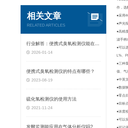
作，选配
相关文章
●采用
●声光
RELATED ARTICLES
●高精
滤手柄
行业解答：便携式臭氧检测仪能在粉尘环境中使用吗？
●可以
2026-01-14
L%、P
●三种
便携式臭氧检测仪的特点有哪些？
值、气
●中英
2023-08-19
●数据
●零点
硫化氢检测仪的使用方法
●目标
2021-11-24
●浓度
●可以
发酵监测能应用在气体分析仪吗?
●可记