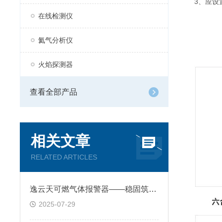
3、应设置
在线检测仪
氦气分析仪
火焰探测器
查看全部产品
相关文章
RELATED ARTICLES
逸云天可燃气体报警器——稳固筑牢工业安全的第一道防线
2025-07-29