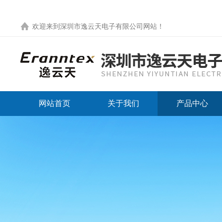
欢迎来到
深圳市逸云天电子有限公司网站
！
网站首页
关于我们
产品中心