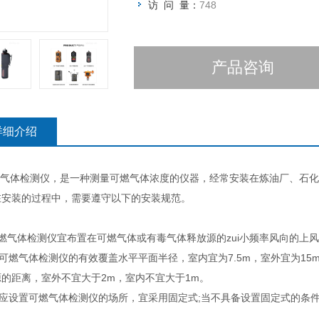
访 问 量：
748
产品咨询
详细介绍
气体检测仪，是一种测量可燃气体浓度的仪器，经常安装在炼油厂、石化
在安装的过程中，需要遵守以下的安装规范。
燃气体检测仪宜布置在可燃气体或有毒气体释放源的zui小频率风向的上
可燃气体检测仪的有效覆盖水平平面半径，室内宜为7.5m，室外宜为15
源的距离，室外不宜大于2m，室内不宜大于1m。
应设置可燃气体检测仪的场所，宜采用固定式;当不具备设置固定式的条