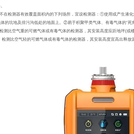
器。
不在检测器有效覆盖面积内的下列场所，宜设检测器：①使用或产生液化
气体的坑地及排污沟低处的地面上。②易于积聚甲类气体、有毒气体的“死角
测比空气重的可燃气体或有毒气体的检测器，其安装高度应距地坪(或楼地板)
检测比空气轻的可燃气体或有毒气体的检测器，其安装高度宜高出释放源0