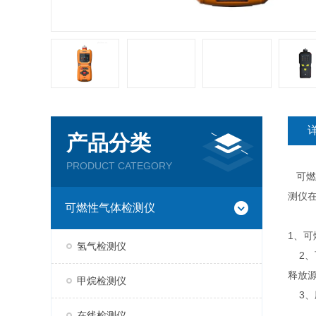
产品分类
PRODUCT CATEGORY
可燃
测仪
可燃性气体检测仪
1、可
氢气检测仪
2、
释放
甲烷检测仪
3、
在线检测仪