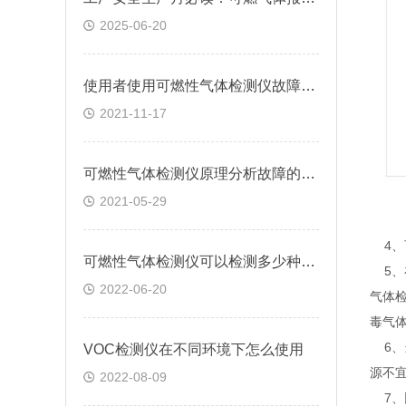
2025-06-20
使用者使用可燃性气体检测仪故障分析及对策
2021-11-17
可燃性气体检测仪原理分析故障的产生
2021-05-29
4、
可燃性气体检测仪可以检测多少种有害气体
5、
2022-06-20
气体检
毒气
6、
VOC检测仪在不同环境下怎么使用
源不宜
2022-08-09
7、