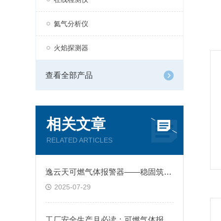
氦气分析仪
火焰探测器
查看全部产品
相关文章
RELATED ARTICLES
逸云天可燃气体报警器——稳固筑牢工业安全的第一道防线
2025-07-29
工厂安全生产月必读：可燃气体报警器怎样筑牢三大安全防线？