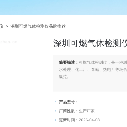
仪
> 深圳可燃气体检测仪品牌推荐
深圳可燃气体检测
简要描述：
可燃气体检测仪，是一种
水处理、化工厂、泵站、热电厂等场
规范。
产品型号：
深圳可燃气体检测仪品牌推荐
厂商性质：
生产厂家
更新时间：
2026-04-08