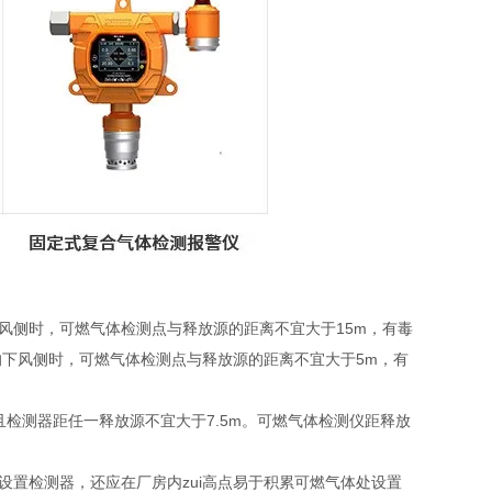
侧时，可燃气体检测点与释放源的距离不宜大于15m，有毒
向的下风侧时，可燃气体检测点与释放源的距离不宜大于5m，有
检测器距任一释放源不宜大于7.5m。可燃气体检测仪距释放
置检测器，还应在厂房内zui高点易于积累可燃气体处设置