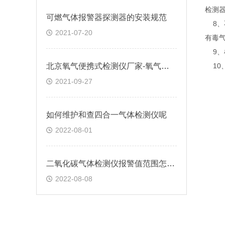
检测
可燃气体报警器探测器的安装规范
8、
2021-07-20
有毒
9、检
北京氧气便携式检测仪厂家-氧气检测仪报警器批发价格多少钱-逸云天
10、
2021-09-27
如何维护和查四合一气体检测仪呢
2022-08-01
二氧化碳气体检测仪报警值范围怎么设置
2022-08-08