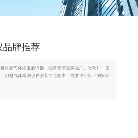
仪品牌推荐
测量可燃气体浓度的仪器，经常安装在炼油厂、石化厂、废
合。但是气体检测仪在安装的过程中，需要遵守以下的安装