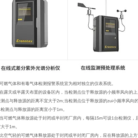
可燃气体和有毒气体检测报警系统宜为相对独立的仪表系统。
在露天或半露天布置的设备区内，当检测点位于释放源的小频率风向的上风
测点与释放源的距离不宜大于2m;当检测点位于释放源的zui小频率风
体检测点与释放源的距离宜小于1m。
当可燃气体释放源处于封闭或半封闭厂房内，每隔15m可设1台检测仪，且
大于1m。
比空气轻的可燃气体释放源处于封闭或半封闭厂房内，应在释放源的上方设