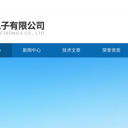
心
新闻中心
技术文章
荣誉资质