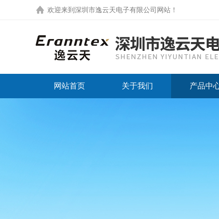
欢迎来到
深圳市逸云天电子有限公司网站
！
网站首页
关于我们
产品中