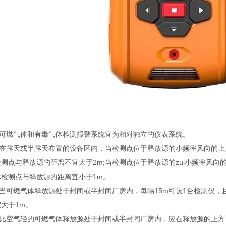
可燃气体和有毒气体检测报警系统宜为相对独立的仪表系统。
在露天或半露天布置的设备区内，当检测点位于释放源的小频率风向的上风
测点与释放源的距离不宜大于2m;当检测点位于释放源的zui小频率风
体检测点与释放源的距离宜小于1m。
当可燃气体释放源处于封闭或半封闭厂房内，每隔15m可设1台检测仪，且
大于1m。
比空气轻的可燃气体释放源处于封闭或半封闭厂房内，应在释放源的上方设