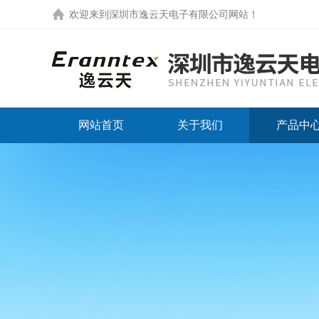
欢迎来到
深圳市逸云天电子有限公司网站
！
网站首页
关于我们
产品中