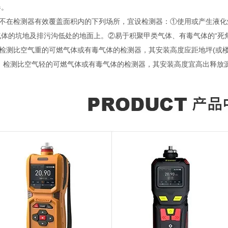
器。
不在检测器有效覆盖面积内的下列场所，宜设检测器：①使用或产生液化
气体的坑地及排污沟低处的地面上。②易于积聚甲类气体、有毒气体的“死角
测比空气重的可燃气体或有毒气体的检测器，其安装高度应距地坪(或楼地板)
检测比空气轻的可燃气体或有毒气体的检测器，其安装高度宜高出释放源0