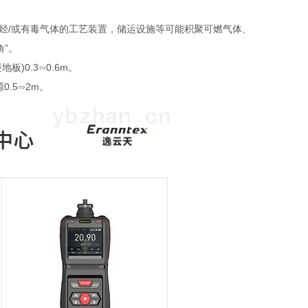
烃/或有毒气体的工艺装置，储运设施等可能积聚可燃气体、
”。
0.3∽0.6m。
.5∽2m。