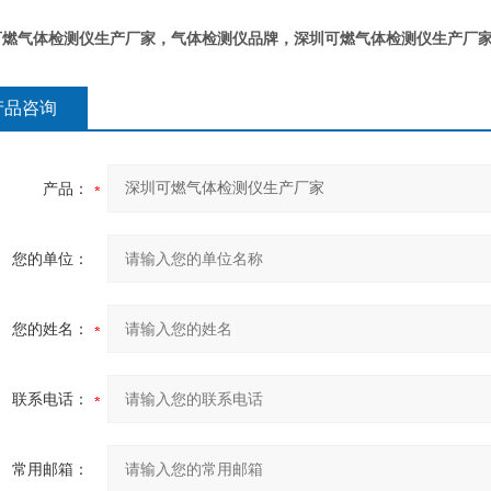
可燃气体检测仪生产厂家
​，气体检测仪品牌，
深圳可燃气体检测仪生产厂
产品咨询
产品：
您的单位：
您的姓名：
联系电话：
常用邮箱：