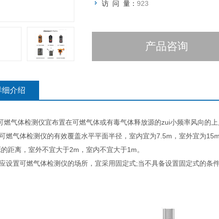
访 问 量：
923
产品咨询
详细介绍
可燃气体检测仪宜布置在可燃气体或有毒气体释放源的zui小频率风向的上
可燃气体检测仪的有效覆盖水平平面半径，室内宜为7.5m，室外宜为15
源的距离，室外不宜大于2m，室内不宜大于1m。
应设置可燃气体检测仪的场所，宜采用固定式;当不具备设置固定式的条