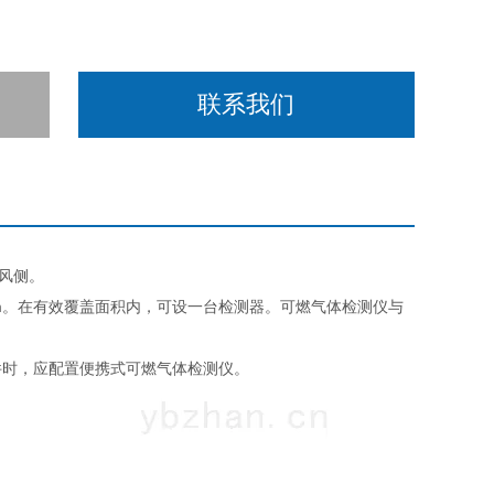
联系我们
风侧。
m。在有效覆盖面积内，可设一台检测器。可燃气体检测仪与
件时，应配置便携式可燃气体检测仪。