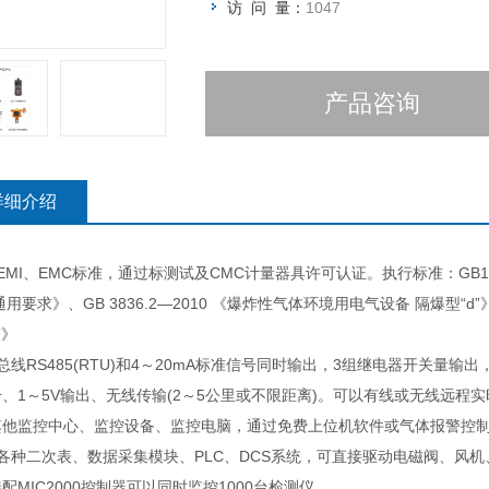
访 问 量：
1047
产品咨询
详细介绍
EMI、EMC标准，通过标测试及CMC计量器具许可认证。执行标准：GB15322
通用要求》、GB 3836.2—2010 《爆炸性气体环境用电气设备 隔爆型“d”
”》
总线RS485(RTU)和4～20mA标准信号同时输出，3组继电器开关量输出，现场
、1～5V输出、无线传输(2～5公里或不限距离)。可以有线或无线远
其他监控中心、监控设备、监控电脑，通过免费上位机软件或气体报警控
容各种二次表、数据采集模块、PLC、DCS系统，可直接驱动电磁阀、风
配MIC2000控制器可以同时监控1000台检测仪。