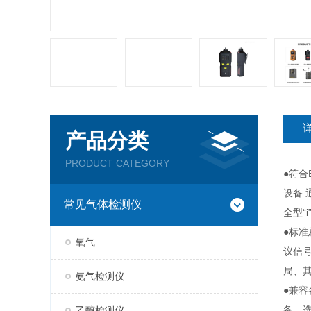
产品分类
PRODUCT CATEGORY
●符合
设备 
常见气体检测仪
全型“i
●标准
氧气
议信号
局、
氨气检测仪
●兼
备。选
乙醇检测仪