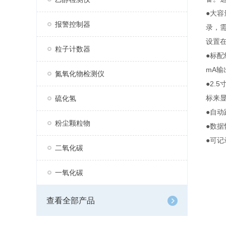
●大
报警控制器
录，
设置
粒子计数器
●标
mA输
氮氧化物检测仪
●2.
标来
硫化氢
●自
粉尘颗粒物
●数
●可
二氧化碳
一氧化碳
查看全部产品