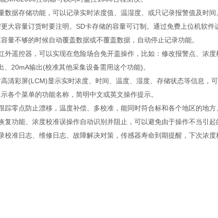
容量数据存储功能，可以记录实时浓度值、温湿度、或只记录报警值及时间
需更大容量订货时要注明。SD卡存储的容量可订制。通过免费上位机软件
在容量不够的时候自动覆盖数据或不覆盖数据，自动停止记录功能。
配红外遥控器，可以实现在危险场合免开盖操作，比如：修改报警点、浓度
出、20mA输出(校准其他采集设备需用这个功能)。
5寸高清彩屏(LCM)显示实时浓度、时间、温度、湿度、存储状态等信息，
显示各个菜单的功能名称，简明中文或英文操作提示。
动跟踪零点防止漂移，温度补偿、多校准，能同时符合标和各个地区的地方
据恢复功能、浓度校准误操作自动识别并阻止，可以避免由于操作不当引起
记录校准日志、维修日志、故障解决对策，传感器寿命到期提醒，下次浓度