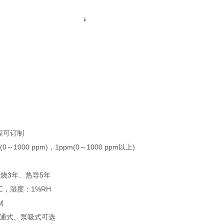
量程可订制
m(0～1000 ppm)，1ppm(0～1000 ppm以上)
燃烧3年、热导5年
1℃，湿度：1%RH
制
流通式、泵吸式可选