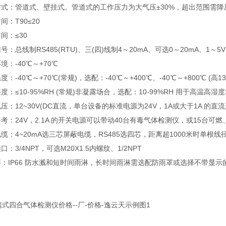
方式：管道式、壁挂式。管道式的工作压力为大气压±30%，超出范围需降
间：T90≤20
间：≤30
号：总线制RS485(RTU)、三(四)线制4～20mA、可选0～20mA、1～5
境：-40℃～+70℃
度：-40℃～+70℃(常规)，选配：-40℃～+400℃、-40℃～+800℃ (高13
度：≤10-95%RH (常规)非凝露场合，选配：10-99%RH 用于高温
压：12~30V(DC直流，单台设备的标准电源为24V，1A或大于1A 的直
考：24V，2.1A 的开关电源可以带动40台有毒气体检测仪，或15台可
缆：4~20mA选三芯屏蔽电缆，RS485选四芯，距离超1000米时单根线径
口：3/4NPT，可选M20X1.5内螺纹、1/2NPT
：IP66 防水溅和短时间雨淋，长时间雨淋需选配防雨罩或选择不带显