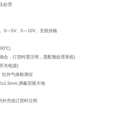
压处理
V、0～5V、0～10V、无线传输
00℃)
高湿度场合，订货时需注明，需配预处理系统)
流开关电源)
燃、红外气体检测仪
≥1.5mm;屏蔽层接大地
示的外壳或订货时注明