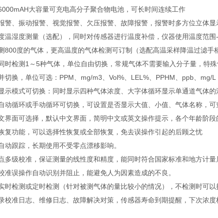
6000mAH大容量可充电高分子聚合物电池，可长时间连续工作
光报警、振动报警、视觉报警、欠压报警、故障报警，报警时多方位立体显
度温湿度测量（选配），同时对传感器进行温度补偿，仪器使用温度范围-4
测800度的气体，更高温度的气体检测可订制（选配高温采样降温过滤手
以同时检测1～5种气体，单位自由切换，常规气体不需要输入分子量，特
切换，单位可选：PPM、mg/m3、Vol%、LEL%、PPHM、ppb、mg/L
种显示模式可切换：同时显示四种气体浓度、大字体循环显示单通道气体的
自动循环或手动循环可切换，可设置是否显示大值、小值、气体名称，可
英文界面可选择，默认中文界面，简明中文或英文操作提示，各个年龄阶段
据恢复功能，可以选择性恢复或全部恢复，免去误操作引起的后顾之忧
点自动跟踪，长期使用不受零点漂移影响。
标点多级校准，保证测量的线性度和精度，能同时符合国家标准和地方计量
度校准误操作自动识别并阻止，能避免人为因素造成的不良。
以实时检测或定时检测（针对被测气体的量比较小的情况），不检测时可以
记录校准日志、维修日志、故障解决对策，传感器寿命到期提醒，下次浓度