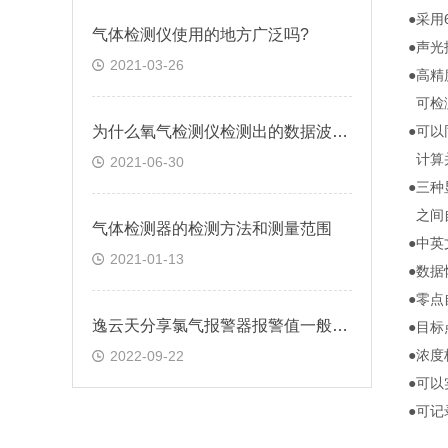
●采用
气体检测仪使用的地方广泛吗?
●声
2021-03-26
●高精
可检
为什么氧气检测仪检测出的数据波动很大？
●可
计算并
2021-06-30
●三
之间
气体检测器的检测方法和测量范围
●中
2021-01-13
●数
●零
逸云天分享氯气报警器报警值一般设定多少ppm
●目
●浓
2022-09-22
●可
●可