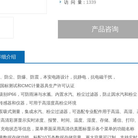
访 问 量：
1339
产品咨询
详细介绍
防水、防尘、防爆、防震，本安电路设计，抗静电，抗电磁干扰，
国标测试和CMC计量器具生产许可认证
级别IP66，可防雨淋与水溅。内置水汽、粉尘过滤器，防止因水汽和粉尘
传感器和仪器，可用于高湿度高粉尘环境
置泵吸式测量，集成水汽、粉尘过滤器，可选配专业配件用于高温、高湿、高
5寸高清彩屏显示实时浓度、报警、时间、温度、湿度、存储、通信、打印
、充电状态等信息，菜单界面采用高清仿真图标显示各个菜单的功能名称
容量数据存储功能，标配10万条数据存储容量，更大容量可订制。支持实时