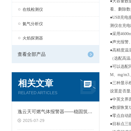
●大容量数
在线检测仪
看、删除数
●USB充
氦气分析仪
测仪在充电
●采用46
火焰探测器
●声光报警
●高精度温
查看全部产品
（选配高温
●可以选配
M、mg/m3
相关文章
●三种显示
设置是否显
RELATED ARTICLES
●中英文界
●数据恢复
逸云天可燃气体报警器——稳固筑牢工业安全的第一道防线
●零点自动
2025-07-29
●目标点三