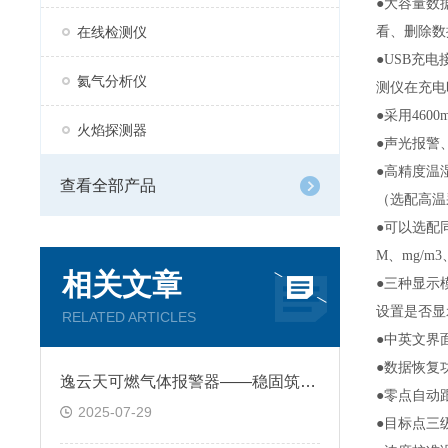
●大容量数
在线检测仪
看、删除数
●USB充
氦气分析仪
测仪在充电
●采用46
火焰探测器
●声光报警
●高精度温
查看全部产品
（选配高温
●可以选配
M、mg/m3
相关文章
●三种显示
设置是否显
RELATED ARTICLES
●中英文界
●数据恢复
逸云天可燃气体报警器——稳固筑牢工业安全的第一道防线
●零点自动
2025-07-29
●目标点三