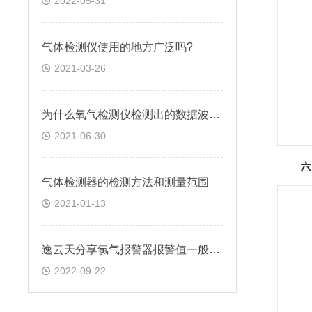
2022-05-31
气体检测仪使用的地方广泛吗?
2021-03-26
为什么氧气检测仪检测出的数据波动很大？
2021-06-30
气体检测器的检测方法和测量范围
2021-01-13
逸云天分享氯气报警器报警值一般设定多少ppm
2022-09-22