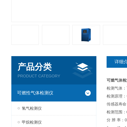
详细
产品分类
PRODUCT CATEGORY
可燃气体检
检测气体：
可燃性气体检测仪
检测原理：
传感器寿命
氢气检测仪
检测范围：0
分 辨 率：0.
甲烷检测仪