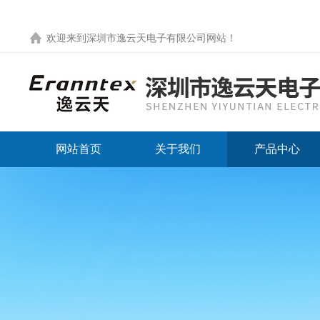
欢迎来到
深圳市逸云天电子有限公司网站
！
网站首页
关于我们
产品中心