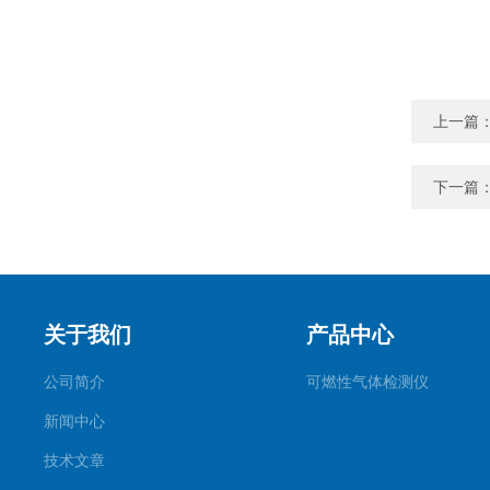
上一篇
下一篇
关于我们
产品中心
公司简介
可燃性气体检测仪
新闻中心
技术文章