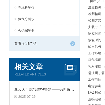
1ppm(0～1
温度检测：-
在线检测仪
检测精度：≤
氦气分析仪
检测方式：
安装方式：
火焰探测器
响应时间：T
恢复时间：≤
查看全部产品
输出信号：总
工作环境：-
样气温度：-
相关文章
相对湿度：≤
需注明，需
RELATED ARTICLES
工作电压：1
电源参考：
逸云天可燃气体报警器——稳固筑牢工业安全的第一道防线
防爆形式：隔
2025-07-29
连接电缆：4