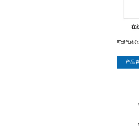
可燃气体分
产品