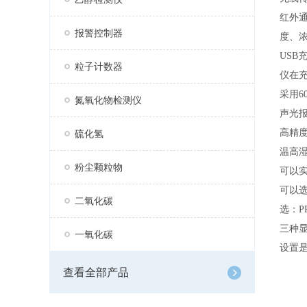
红外通
报警控制器
度、浓
US
粒子计数器
仪在
采用6
氮氧化物检测仪
声光
高精度
硫化氢
温高湿
粉尘颗粒物
可以
可以
二氧化碳
选：PP
三种
一氧化碳
设置
查看全部产品