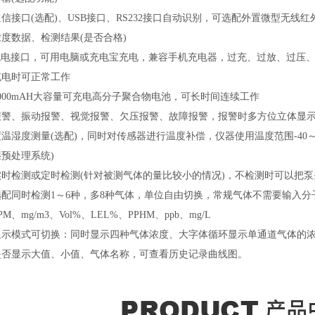
信接口(选配)、USB接口、RS232接口自动识别，可选配外置微型无
度数据、检测结果(是否合格)
B充电接口，可用电脑或充电宝充电，兼容手机充电器，过充、过放、过压、
充电时可正常工作
000mAH大容量可充电高分子聚合物电池，可长时间连续工作
报警、振动报警、视觉报警、欠压报警、故障报警，报警时多方位立体显
温湿度测量(选配)，同时对传感器进行温度补偿，仪器使用温度范围-40～
预处理系统)
实时检测或定时检测(针对被测气体的量比较小的情况)，不检测时可以把
选配同时检测1～6种，多8种气体，单位自由切换，常规气体不需要输入
M、mg/m3、Vol%、LEL%、PPHM、ppb、mg/L
显示模式可切换：同时显示四种气体浓度、大字体循环显示单通道气体的
是否显示大值、小值、气体名称，可查看历史记录曲线图。