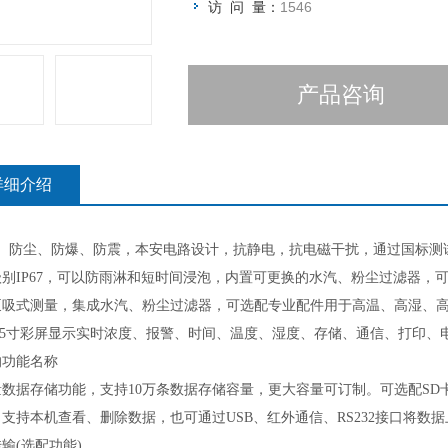
访 问 量：
1546
产品咨询
详细介绍
水、防尘、防爆、防震，本安电路设计，抗静电，抗电磁干扰，通过国标测
级别IP67，可以防雨淋和短时间浸泡，内置可更换的水汽、粉尘过滤器，
泵吸式测量，集成水汽、粉尘过滤器，可选配专业配件用于高温、高湿、高
2.5寸彩屏显示实时浓度、报警、时间、温度、湿度、存储、通信、打印
的功能名称
量数据存储功能，支持10万条数据存储容量，更大容量可订制。可选配S
支持本机查看、删除数据，也可通过USB、红外通信、RS232接口将
输(选配功能)