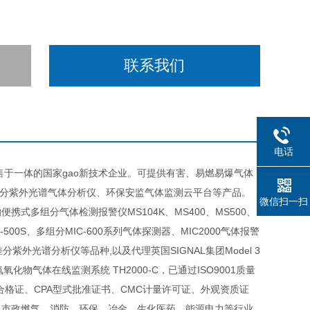
联系我们
电话
于一体的国家gao新技术企业。可提供有害、易燃易爆气体
差分紫外光谱气体分析仪、环保安监气体监测云平台等产品。
微信扫一扫
多组分气体检测报警仪MS104K、MS400、MS500、
500S、多组分MIC-600系列气体探测器、MIC2000气体报警
列差分紫外光谱分析仪等品种,以及代理英国SIGNAL集团Model 3
氮氧化物气体在线监测系统 TH2000-C，已通过ISO9001质量
爆合格证、CPA型式批准证书、CMC计量许可证、外观资质证
、市政燃气、消防、环保、冶金、生化医药、能源电力等行业