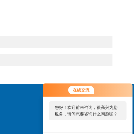
在线交流
您好！欢迎前来咨询，很高兴为您
服务，请问您要咨询什么问题呢？