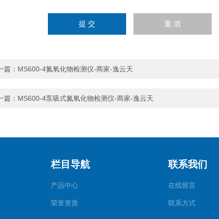
一篇：
MS600-4氮氧化物检测仪-商家-逸云天
一篇：
MS600-4泵吸式氮氧化物检测仪-商家-逸云天
栏目导航
联系我们
产品中心
在线留言
荣誉资质
联系方式