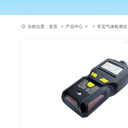
当前位置：
首页
>
产品中心
> >
常见气体检测仪