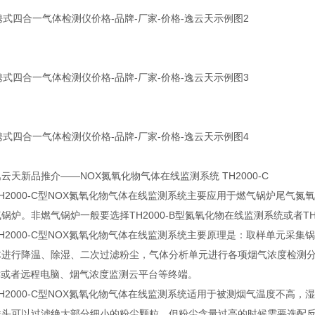
新品推介——NOX氮氧化物气体在线监测系统 TH2000-C
2000-C型NOX氮氧化物气体在线监测系统主要应用于燃气锅炉尾气氮
锅炉。非燃气锅炉一般要选择TH2000-B型氮氧化物在线监测系统或者T
2000-C型NOX氮氧化物气体在线监测系统主要原理是：取样单元采集
体进行降温、除湿、二次过滤粉尘，气体分析单元进行各项烟气浓度检测
LC或者远程电脑、烟气浓度监测云平台等终端。
2000-C型NOX氮氧化物气体在线监测系统适用于被测烟气温度不高，
样头可以过滤绝大部分细小的粉尘颗粒，但粉尘含量过高的时候需要选配