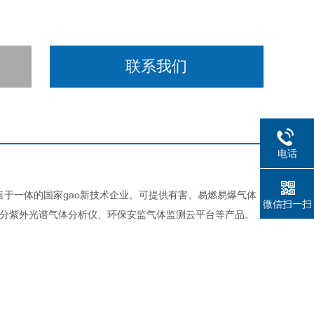
联系我们
电话
于一体的国家gao新技术企业。可提供有害、易燃易爆气体
微信扫一扫
差分紫外光谱气体分析仪、环保安监气体监测云平台等产品。