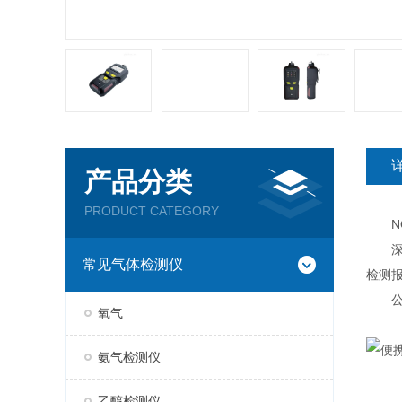
产品分类
PRODUCT CATEGORY
NO
深圳
常见气体检测仪
检测
公司
氧气
氨气检测仪
乙醇检测仪