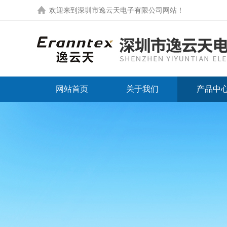
欢迎来到
深圳市逸云天电子有限公司网站
！
网站首页
关于我们
产品中