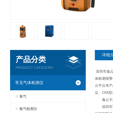
详细
产品分类
PRODUCT CATEGORY
深圳市逸云
体检测报警
常见气体检测仪
云平台等产
证、CPA
氧气
逸云天城
深圳市逸云
氨气检测仪