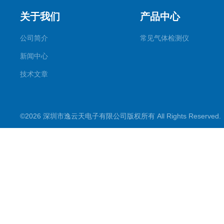
关于我们
产品中心
公司简介
常见气体检测仪
新闻中心
技术文章
©2026 深圳市逸云天电子有限公司版权所有 All Rights Reserve