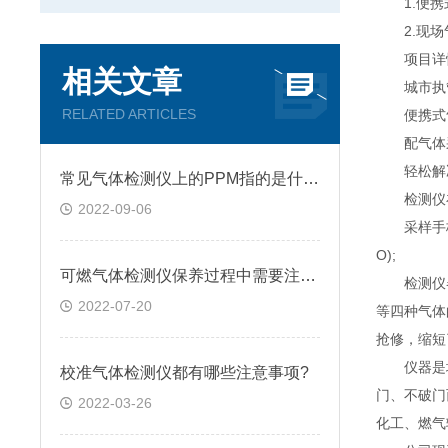
1.便携式
2.现场气
项目详
相关文章
城市执管部
RELATED ARTICLES
便携式气体检
配气体采
轻松解决
常见气体检测仪上的PPM指的是什么?
检测仪在工
2022-09-06
采样手柄申
O);
可燃气体检测仪保养过程中需要注意的几点问题
检测仪器内
2022-07-20
等四种气体
抢修，缩短
仪器是城市
校准气体检测仪都有哪些注意事项?
门、不破门
2022-03-26
化工、燃气