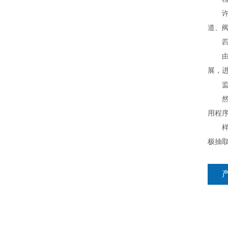
许多
道、
四合
由于
展，
监测
然后
用程
样本
极抽