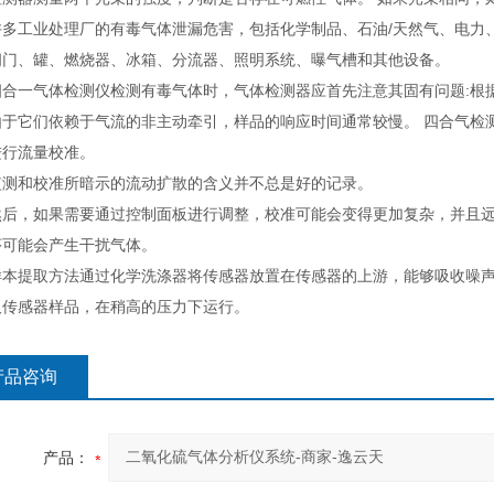
工业处理厂的有毒气体泄漏危害，包括化学制品、石油/天然气、电力、
阀门、罐、燃烧器、冰箱、分流器、照明系统、曝气槽和其他设备。
一气体检测仪检测有毒气体时，气体检测器应首先注意其固有问题:根据
它们依赖于气流的非主动牵引，样品的响应时间通常较慢。 四合气检测
进行流量校准。
和校准所暗示的流动扩散的含义并不总是好的记录。
，如果需要通过控制面板进行调整，校准可能会变得更加复杂，并且远程
序可能会产生干扰气体。
提取方法通过化学洗涤器将传感器放置在传感器的上游，能够吸收噪声。
取传感器样品，在稍高的压力下运行。
产品咨询
产品：