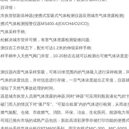
详情：
执管部新添神器(便携式泵吸式气体检测仪器应用城市气体泄露检测)
气体检测报警仪器MS400-4(EX/CH4/O2/CO);
体采样手柄;
解决城市管井可燃，有害气体泄露检测疑难问题;
仪在工作状态下，配长可达1.2米的伸缩采样手柄;
柄申入天然气阀门井室，10-20秒左右就可以检测出可燃气体浓度是否超标。
仪器内置气体采样泵吸，可将10米范围内的气体吸入进行采样检测，同
种气体的浓度信息，并对信息进行存储，一旦气体浓度超出正常值，仪器
，缩短了天然气事故处理的时间。
是城市执管人员测气体泄露的神器;同时“神器”可应用到瓶装液化气的“
不破门而入的情况下对“僵尸车”、“可疑出租屋”内的气体进行检测，从而
、燃气输配、仓储、市政燃气、消防、环保、冶金、生化医药、能源电力
已推向市场的成熟产品包括：新款高清彩屏带存储打印功能的便携式多组分气
多组分手提气体分析仪PTM600系列，固定在线式MIC-300、MIC-500S