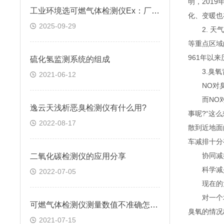
明，201
工业环境选可燃气体检测仪Ex：厂家解答常见疑问，选对才安全
化、变暖也
2025-09-29
2. 天气
等重点区域
961年以
硫化氢监测系统的组成
3.臭氧背
2021-06-12
NO对臭
而NO对臭
逸云天浅析恶臭检测仪有什么用?
事呢?“这
2022-08-17
散到近地面
车减排十分
协同减排
二氧化碳检测仪的应用分享
科学减少N
2022-07-05
现在的大气
对一个地区
可燃气体检测仪测量数值不准确怎么办
臭氧的情况
2021-07-15