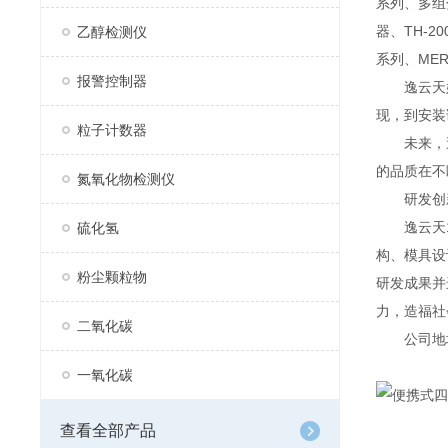
系列、多组分
器、TH-2
乙醇检测仪
系列、MER
报警控制器
逸云天始
现，到安装
粒子计数器
未来，逸
的品质在不
氮氧化物检测仪
研发创
逸云天13
硫化氢
构、模具设
粉尘颗粒物
研发成果并
力，造福社
二氧化碳
公司地址：
一氧化碳
查看全部产品