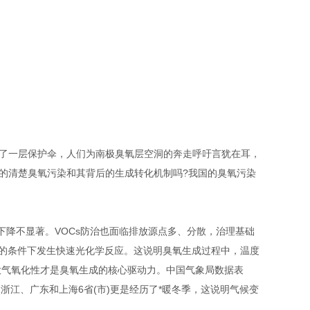
了一层保护伞，人们为南极臭氧层空洞的奔走呼吁言犹在耳，
真的清楚臭氧污染和其背后的生成转化机制吗?我国的臭氧污染
下降不显著。VOCs防治也面临排放源点多、分散，治理基础
强的条件下发生快速光化学反应。这说明臭氧生成过程中，温度
大气氧化性才是臭氧生成的核心驱动力。中国气象局数据表
徽、浙江、广东和上海6省(市)更是经历了*暖冬季，这说明气候变