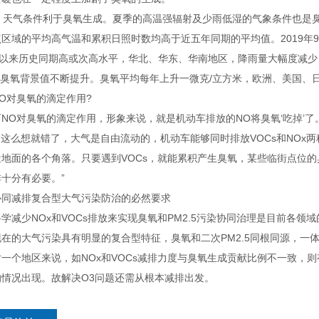
天气条件利于臭氧生成。夏季的高温强辐射及少雨低湿的气象条件也是臭氧生
点区域的平均高气温和累积日照时数均高于近五年同期的平均值。2019年
年以来历史同期高或次高水平，华北、华东、华南地区，降雨量大幅度减少，
臭氧背景值不断提升。臭氧平均每年上升一微克/立方米，欧洲、美国、
对臭氧的滴定作用?
O对臭氧的滴定作用，形象来说，就是机动车排放的NO将臭氧‘吃掉’了
“这么想就错了，大气是自由流动的，机动车能够同时排放VOCs和NOx
近地面的各个角落。只要遇到VOCs，就能累积产生臭氧，某些临街点位
十分有必要。”
减排复合型大气污染防治的必然要求
减少NOx和VOCs排放来实现臭氧和PM2.5污染协同治理是目前各领
的大气污染具有明显的复合型特征，臭氧和二次PM2.5同根同源，一
个地区来说，如NOx和VOCs减排力度与臭氧生成贡献比例不一致，则有
的情况出现。故解决O3问题还需从根本减排出发。