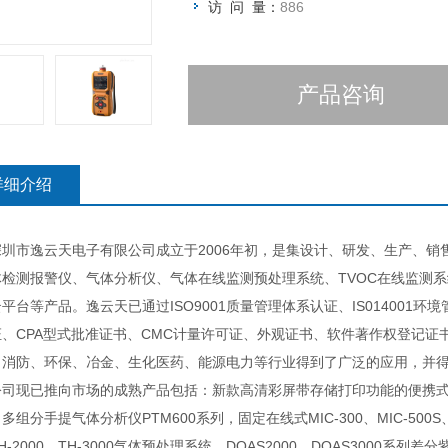
访 问 量：
886
产品咨询
详细介绍
市逸云天电子有限公司成立于2006年初，是集设计、研发、生产、销
体检测报警仪、气体分析仪、气体在线监测预处理系统、TVOC在线监测
平台等产品。逸云天已通过ISO9001质量管理体系认证、IS014001
证、CPA型式批准证书、CMC计量许可证、外观证书、软件著作权登记
、消防、环保、冶金、生化医药、能源电力等行业得到了广泛的应用，并
已推向市场的成熟产品包括：新款高清彩屏带存储打印功能的便携式多组分气
多组分手提气体分析仪PTM600系列，固定在线式MIC-300、MIC-500S
H-2000、TH-3000气体预处理系统、DOAS2000、DOAS3000系列差