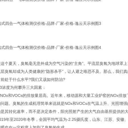
个夏天，臭氧毫无意外成为空气污染的“主角”。平流层臭氧为地球罩上
流层臭氧却成为人类健康的“隐形杀手”，让人避之唯恐不及。那么，我们
目前处于什么水平?我们又该如何防治?
浓度为何攀升三大因素：
Ox和VOCs的排放量居高。近年来，移动源和大量工业炉窑的NOx排放
的问题。臭氧的生成机理简单来说就是NOx和VOCs在气温上升、光照增
的是其转化速率，而不是决定条件，阳光照射产生的大气自由基所提供的
019年至2020年冬季，全国平均气温为-2.25摄氏度，山东、江苏、安
变暖也在一定程度上加剧了臭氧的生成。