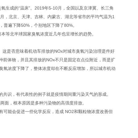
成的“温床”。2019年5-10月，全国以及京津冀、长三角
9月，北京、天津、吉林、内蒙古、湖北等省市的平均气温为1
普遍下降50%，个别地区下降了80%。
日本等北半球国家臭氧浓度近几年也呈增长的趋势。
。这是否意味着机动车排放的NOx对城市臭氧污染治理是件好
两种前体物，并且其排放的NOx不只是固定在点位附近，而是扩
的臭氧浓度下降了，整体浓度却在不断反应增加，所以城市机动
域的共识，有代表性的例子就是疫情期间重污染天气的形成。
体两面，根本原因是多种污染物的高强度排放。
可能会促进一些化学反应，造成 NO2和颗粒物浓度改善但