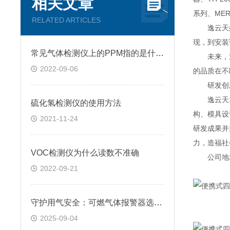
相关文章
系列、MER
RELATED ARTICLES
逸云天始
现，到安装
常见气体检测仪上的PPM指的是什么?
未来，逸
2022-09-06
的品质在不
研发创
逸云天13
硫化氢检测仪的使用方法
构、模具设
2021-11-24
研发成果并
力，造福社
VOC检测仪为什么读数不准确
公司地址：
2022-09-21
守护用气安全：可燃气体报警器选型安装及应急处置全指南
2025-09-04