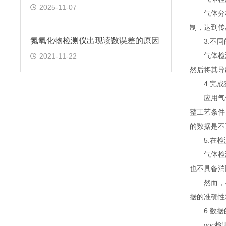
2025-11-07
气体分析
制，达到传
氮氧化物检测仪出现读数误差的原因
3.不同
气体检测报
2021-11-22
然后将其导
4.完成
应用气体
整工艺条件
的数据是不
5.在检
气体检测
也不具备消
然而，在
据的准确性
6.数据
voc检测