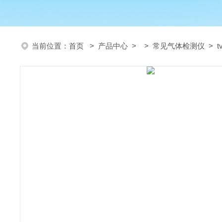
当前位置：
首页
>
产品中心
> >
常见气体检测仪
> 