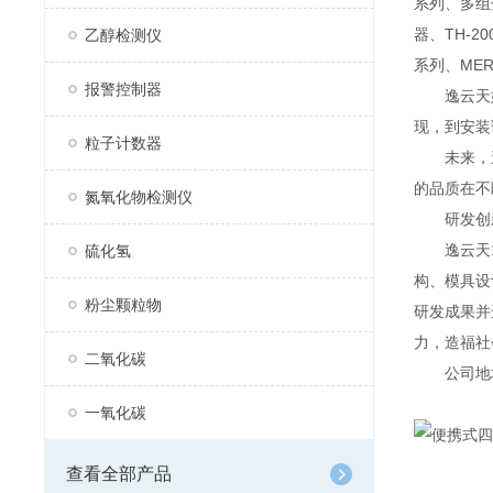
系列、多组分
器、TH-2
乙醇检测仪
系列、MER
报警控制器
逸云天始
现，到安装
粒子计数器
未来，逸
的品质在不
氮氧化物检测仪
研发创
逸云天13
硫化氢
构、模具设
粉尘颗粒物
研发成果并
力，造福社
二氧化碳
公司地址：
一氧化碳
查看全部产品