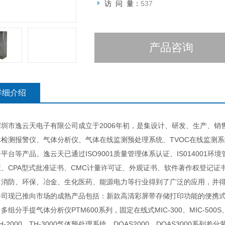
访 问 量：
537
产品咨询
详细介绍
市逸云天电子有限公司成立于2006年初，是集设计、研发、生产、销
体检测报警仪、气体分析仪、气体在线监测预处理系统、TVOC在线监测
平台等产品。逸云天已通过ISO9001质量管理体系认证、IS014001
证、CPA型式批准证书、CMC计量许可证、外观证书、软件著作权登记
、消防、环保、冶金、生化医药、能源电力等行业得到了广泛的应用，并
已推向市场的成熟产品包括：新款高清彩屏带存储打印功能的便携式多组分气
多组分手提气体分析仪PTM600系列，固定在线式MIC-300、MIC-500S
H-2000、TH-3000气体预处理系统、DOAS2000、DOAS3000系列差