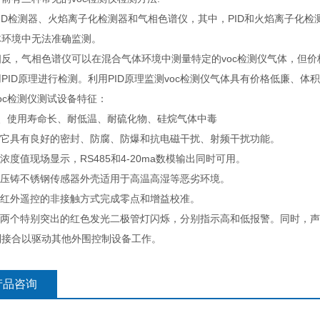
检测器、火焰离子化检测器和气相色谱仪，其中，PID和火焰离子化检测
体环境中无法准确监测。
，气相色谱仪可以在混合气体环境中测量特定的voc检测仪气体，但价格
PID原理进行检测。利用PID原理监测voc检测仪气体具有价格低廉、
c检测仪测试设备特征：
使用寿命长、耐低温、耐硫化物、硅烷气体中毒
它具有良好的密封、防腐、防爆和抗电磁干扰、射频干扰功能。
度值现场显示，RS485和4-20ma数模输出同时可用。
压铸不锈钢传感器外壳适用于高温高湿等恶劣环境。
红外遥控的非接触方式完成零点和增益校准。
两个特别突出的红色发光二极管灯闪烁，分别指示高和低报警。同时，声
别接合以驱动其他外围控制设备工作。
产品咨询