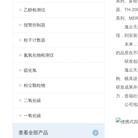
系列、多组分
器、TH-2
乙醇检测仪
系列、MER
报警控制器
逸云天始
现，到安装
粒子计数器
未来，逸
的品质在不
氮氧化物检测仪
研发创
逸云天13
硫化氢
构、模具设
粉尘颗粒物
研发成果并
力，造福社
二氧化碳
公司地址：
一氧化碳
查看全部产品