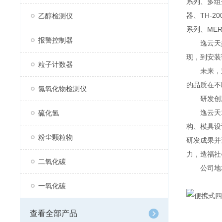
系列、多组分
器、TH-2
乙醇检测仪
系列、MER
报警控制器
逸云天始
现，到安装
粒子计数器
未来，逸
的品质在不
氮氧化物检测仪
研发创
逸云天13
硫化氢
构、模具设
粉尘颗粒物
研发成果并
力，造福社
二氧化碳
公司地址：
一氧化碳
查看全部产品