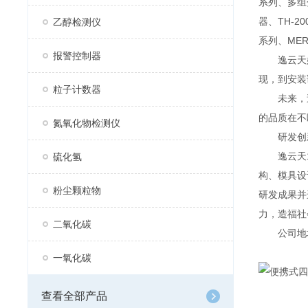
系列、多组分
器、TH-2
乙醇检测仪
系列、MER
报警控制器
逸云天始
现，到安装
粒子计数器
未来，逸
的品质在不
氮氧化物检测仪
研发创
逸云天13
硫化氢
构、模具设
粉尘颗粒物
研发成果并
力，造福社
二氧化碳
公司地址：
一氧化碳
查看全部产品