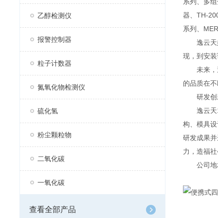
系列、多组分
器、TH-2
乙醇检测仪
系列、MER
报警控制器
逸云天始
现，到安装
粒子计数器
未来，逸
的品质在不
氮氧化物检测仪
研发创
逸云天13
硫化氢
构、模具设
粉尘颗粒物
研发成果并
力，造福社
二氧化碳
公司地址：
一氧化碳
查看全部产品