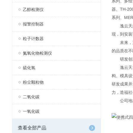
系列、多组分
器、TH-2
乙醇检测仪
系列、MER
报警控制器
逸云天始
现，到安装
粒子计数器
未来，逸
的品质在不
氮氧化物检测仪
研发创
逸云天13
硫化氢
构、模具设
粉尘颗粒物
研发成果并
力，造福社
二氧化碳
公司地址：
一氧化碳
查看全部产品