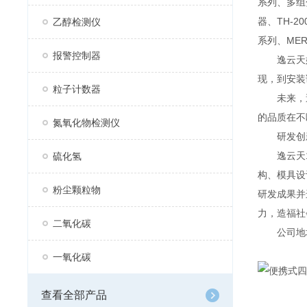
系列、多组分
器、TH-2
乙醇检测仪
系列、MER
报警控制器
逸云天始
现，到安装
粒子计数器
未来，逸
的品质在不
氮氧化物检测仪
研发创
逸云天13
硫化氢
构、模具设
粉尘颗粒物
研发成果并
力，造福社
二氧化碳
公司地址：
一氧化碳
查看全部产品