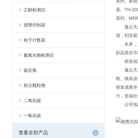
系列、多组分
器、TH-2
乙醇检测仪
系列、MER
报警控制器
逸云天始
现，到安装
粒子计数器
未来，逸
的品质在不
氮氧化物检测仪
研发创
逸云天13
硫化氢
构、模具设
粉尘颗粒物
研发成果并
力，造福社
二氧化碳
公司地址：
一氧化碳
查看全部产品