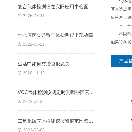
气体检测
复合气体检测仪在实际应用中会面临哪些问题？
否会造成明
2026-06-11
应检测，确
三、气体
不同种类
什么原因会导致气体检测仪出现故障
如果设备长
2022-06-21
产品
生活中如何防治垃圾恶臭
2020-11-19
VOC气体检测仪测定时受哪些因素的影响
2022-07-26
二氧化碳气体检测仪报警值范围怎么设置
2022-08-08