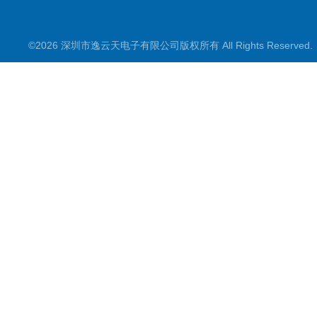
©2026 深圳市逸云天电子有限公司版权所有 All Rights Reserve