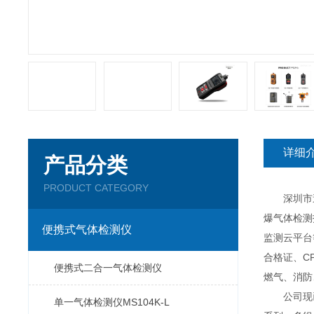
详细
产品分类
PRODUCT CATEGORY
深圳市逸云
爆气体检测
便携式气体检测仪
监测云平台
合格证、C
便携式二合一气体检测仪
燃气、消防
公司现已推
单一气体检测仪MS104K-L