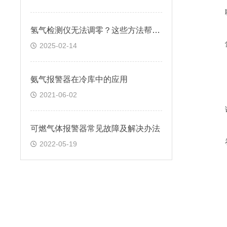
氢气检测仪无法调零？这些方法帮你解决！
2025-02-14
氨气报警器在冷库中的应用
2021-06-02
可燃气体报警器常见故障及解决办法
2022-05-19