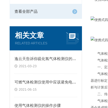
查看全部产品
相关文章
RELATED ARTICLES
气体检测
逸云天告诉你硫化氢气体检测仪的使用方法
气体检测
2021-03-23
一、定
气体检测仪
器进行标定
可燃气体检测仪使用中应该避免电磁的影响
析与计算后
2021-06-15
二、传感
气体检测
使用气体检测仪的操作步骤
否会造成明