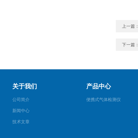
上一篇
下一篇
关于我们
产品中心
公司简介
便携式气体检测仪
新闻中心
技术文章