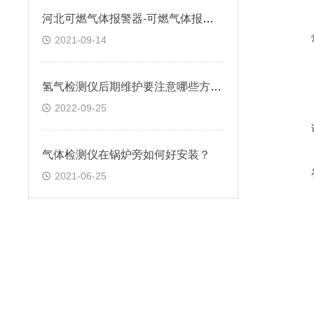
河北可燃气体报警器-可燃气体报警器厂家品牌-逸云天
2021-09-14
氢气检测仪后期维护要注意哪些方面?
2022-09-25
气体检测仪在锅炉旁如何好安装？
2021-06-25