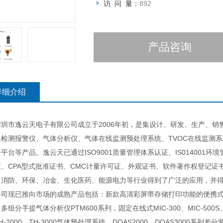
访 问 量：
892
产品咨询
详细介绍
市逸云天电子有限公司成立于2006年初，是集设计、研发、生产、销
体检测报警仪、气体分析仪、气体在线监测预处理系统、TVOC在线监测
平台等产品。逸云天已通过ISO9001质量管理体系认证、IS014001
证、CPA型式批准证书、CMC计量许可证、外观证书、软件著作权登记
、消防、环保、冶金、生化医药、能源电力等行业得到了广泛的应用，并
已推向市场的成熟产品包括：新款高清彩屏带存储打印功能的便携式多组分气
多组分手提气体分析仪PTM600系列，固定在线式MIC-300、MIC-500S
H-2000、TH-3000气体预处理系统、DOAS2000、DOAS3000系列差