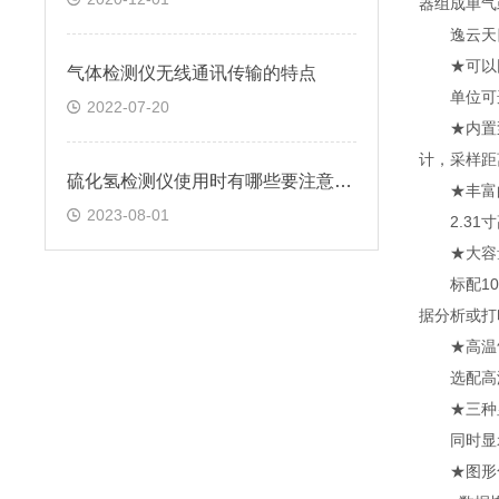
器组成单气
逸云天四
★可以同
气体检测仪无线通讯传输的特点
单位可选：P
2022-07-20
★内置泵吸
计，采样距
硫化氢检测仪使用时有哪些要注意的事项？
★丰富的
2023-08-01
2.31寸
★大容量数
标配10万
据分析或打
★高温气
选配高温采
★三种显
同时显示
★图形化