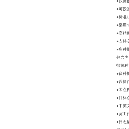
●数据恢
●可设置
●标准US
●采用46
●高精度温
●支持实时
●多种报警
包含声光
报警种类
●多种报
●误操作识
●零点自
●目标点
●中英文
●宽工作温
●日志