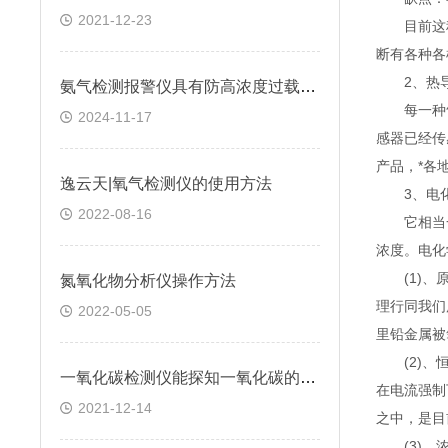
2021-12-23
目前这种传
断有各种各
2、热导
氨气检测报警仪具有防高浓度过载功能和自我保护功能
每一种气
2024-11-17
感器已经传
产品，*各
逸云天|氧气检测仪的使用方法
3、电化
2022-08-16
它相当一
浓度。电化
(1)、原
氮氧化物分析仪操作方法
理行同我们
2022-05-05
里铅金属被
(2)、恒
一氧化碳检测仪能探知一氧化碳的浓度变化吗
在电流强制
2021-12-14
之中，是目
(3)、浓