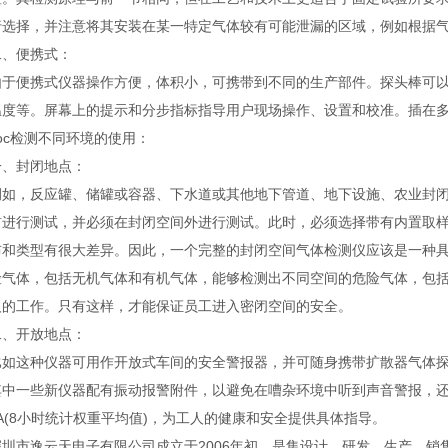
行选择，并注意将其安装在某一特定气体较有可能泄漏的区域，例如根据
便携式：
便携式仪器操作方便，体积小，可携带到不同的生产部件。探头棒可以测
温度等。屏幕上的提示和分步指标指导用户现场操作、设置和校准。插在
c检测不同环境的使用：
封闭地点：
，反应罐、储罐或容器、下水道或其他地下管道、地下设施、农业封闭
前进行测试，并必须在封闭空间外进行测试。此时，必须选择带有内置取样泵
布和类型有很大差异。因此，一个完整的封闭空间气体检测仪应该是一种
险气体，包括无机气体和有机气体，能够检测出不同空间的危险气体，包
人的工作。只有这样，才能保证员工进入密闭空间的安全。
开放地点：
这种仪器可用作开放式车间的安全警报器，并可随身携带扩散器气体探
中一些新仪器配有振动报警附件，以避免在嘈杂环境中听到声音警报，还安
A(8小时统计权重平均值)，为工人的健康和安全提供具体指导。
市逸云天电子有限公司成立于2006年初，是集设计、研发、生产、销