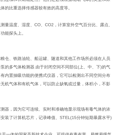
气体的比重选择传感器较有效的高度等。
量温度、湿度、CO、CO2，计算室外空气百分比、露点、
多功能探头上。
粮仓、铁路油轮、船运罐、隧道和其他工作场所必须在人员
的多气体检测器.由于封闭空间不同部位(上、中、下)的气
具有内置抽吸功能的便携式仪器，它可以检测出不同空间分布
括无机气体和有机气体，可以防止缺氧或过量，体积小，不影
测器，因为它可连续、实时和准确地显示现场有毒气体的浓
装了计算机芯片，记录峰值、STEL(15分钟短期暴露水平)
售于一体的国家高新技术企业。可提供有毒有害、易燃易爆气