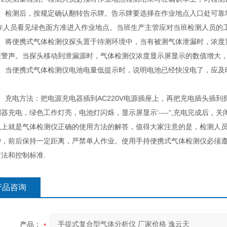
检测后，按规定确认翻转告示牌。告示牌要选择在作业地点入口处可靠
工作人员看见绿色面方准进入作业地点。当班生产主管应对当班检测人员的
将便携式气体检测仪探头置于待测环境中，当有被测气体泄漏时，浓度
报警声。当探头移动到泄漏源时，气体检测仪浓度显示屏显示的数值增大
当便携式气体检测仪电池电量低提示时，说明电池已经快没电了，应及时关
充电方法：把电源充电器插到AC220V电源插座上，再把充电插头插到
器充电，绿色工作灯亮，电池灯闪烁，显示屏显示’----“,充电完成后，
就是气体检测仪正确的使用方法的解答，值得大家注意的是，检测人员
护，前后保持一定距离，严禁单人作业。使用手持便携式气体检测仪必须遵
法和控制标准.
产品咨询
产品：