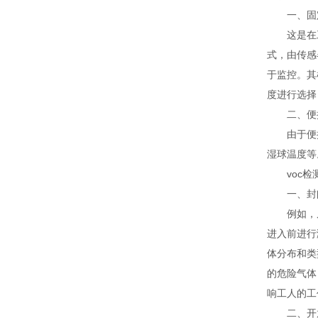
一、固
这是在工
式，由传感
于监控。其
度进行选择
二、便
由于便携式
湿球温度等
voc检
一、封闭
例如，反
进入前进行
体分布和类
的危险气体
响工人的工
二、开放