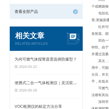
个或燃烧催
查看全部产品
包括化工，
害;泄漏源
红外可燃气
相关文章
发射器。探
四合一气
RELATED ARTICLES
特性。由于
并通过流量
为何可燃气体报警器需选择防爆型？
其次，如
2024-03-22
用中，可能
分压，并主
平，在低水
便携式二合一气体检测仪｜灵活双气检测，让工业安全巡检更可靠
可燃气体
2026-05-28
法都有其自
深圳市逸云
VOC检测仪的标定方法分享
体检测报警