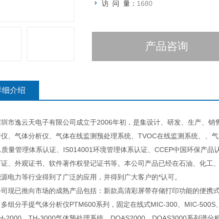
访 问 量：
1680
产品咨询
详细介绍
市逸云天电子有限公司成立于2006年初，是集设计、研发、生产、销
警仪、气体分析仪、气体在线监测预处理系统、TVOC在线监测系统、、气
01质量管理体系认证、IS014001环境管理体系认证、CCEP中国环保产
可证、外观证书、软件著作权登记证书等。本公司产品已经在石油、化工
能源电力等行业得到了广泛的应用，并得到广大客户的*认可。
已推向市场的成熟产品包括：新款高清彩屏带存储打印功能的便携式多组分气
多组分手提气体分析仪PTM600系列，固定在线式MIC-300、MIC-500S
H-2000、TH-3000气体预处理系统、DOAS2000、DOAS3000系列谱分